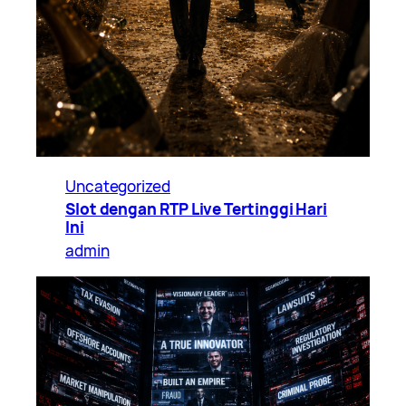
Uncategorized
Slot dengan RTP Live Tertinggi Hari
Ini
admin