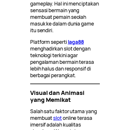
gameplay. Hal ini menciptakan
sensasi bermain yang
membuat pemain seolah
masuk ke dalam dunia game
itu sendiri.
Platform seperti
laga88
menghadirkan slot dengan
teknologi terkini agar
pengalaman bermain terasa
lebih halus dan responsif di
berbagai perangkat.
Visual dan Animasi
yang Memikat
Salah satu faktor utama yang
membuat
slot
online terasa
imersif adalah kualitas