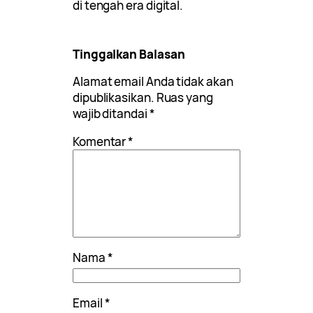
di tengah era digital.
Tinggalkan Balasan
Alamat email Anda tidak akan
dipublikasikan.
Ruas yang
wajib ditandai
*
Komentar
*
Nama
*
Email
*